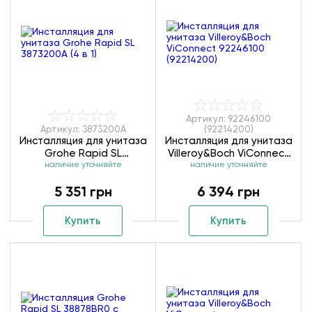
Артикул: 92246100
Артикул: 3873200A
(92214200)
Инсталляция для унитаза
Инсталляция для унитаза
Grohe Rapid SL
Villeroy&Boch ViConnect
3873200А (4 в 1)
наличие уточняйте
92246100 (92214200)
наличие уточняйте
5 351 грн
6 394 грн
Купить
Купить