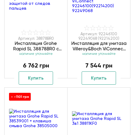
Артикул: 92246100
Артикул: 38878BR0
92249068 (92214200)
Инсталляция Grohe
Инсталляция для унитаза
Rapid SL 38878BR0 с
Villeroy&Boch ViConnect
защитой от следов
наличие уточняйте
92246100(92214200)
наличие уточняйте
пальцев
92249068
6 762 грн
7 544 грн
Купить
Купить
- -1101 грн