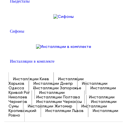
Пьедесталы
Сифоны
Инсталляции в комплекте
Инсталляции Киев
Инсталляции
Харьков
Инсталляции Днепр
Инсталляции
Одесса
Инсталляции Запорожье
Инсталляции
Кривой Рог
Инсталляции
Николаев
Инсталляции Полтава
Инсталляции
Чернигов
Инсталляции Черкассы
Инсталляции
Сумы
Инсталляции Житомир
Инсталляции
Кропивницкий
Инсталляции Львов
Инсталляции
Ровно