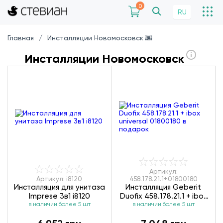
0
RU
Главная
Инсталляции Новомосковск 🌆
Инсталляции Новомосковск
Артикул:
Артикул: i8120
458.178.21.1+01800180
Инсталляция для унитаза
Инсталляция Geberit
Imprese 3в1 i8120
Duofix 458.178.21.1 + ibox
в наличии более 5 шт
universal 01800180
в наличии более 5 шт