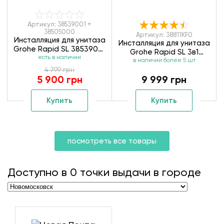
Артикул: 38539001 +
38505000
Артикул: 38811KF0
Инсталляция для унитаза
Инсталляция для унитаза
Grohe Rapid SL 38539001
Grohe Rapid SL 3в1
+ клавиша смыва Grohe
есть в наличии
в наличии более 5 шт
38811KF0
38505000
4 799 грн
5 900 грн
9 999 грн
Купить
Купить
посмотреть все товары
Доступно в
0
точки выдачи в городе