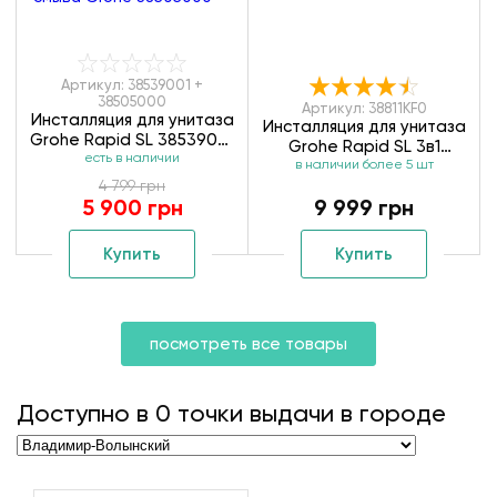
Артикул: 38539001 +
38505000
Артикул: 38811KF0
Инсталляция для унитаза
Инсталляция для унитаза
Grohe Rapid SL 38539001
Grohe Rapid SL 3в1
+ клавиша смыва Grohe
есть в наличии
в наличии более 5 шт
38811KF0
38505000
4 799 грн
5 900 грн
9 999 грн
Купить
Купить
посмотреть все товары
Доступно в
0
точки выдачи в городе