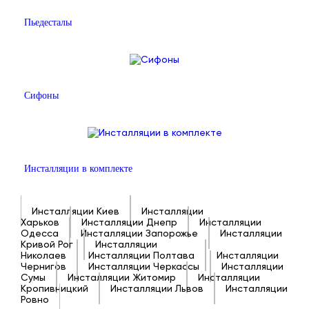
Пьедесталы
Сифоны
Инсталляции в комплекте
Инсталляции Киев
Инсталляции
Харьков
Инсталляции Днепр
Инсталляции
Одесса
Инсталляции Запорожье
Инсталляции
Кривой Рог
Инсталляции
Николаев
Инсталляции Полтава
Инсталляции
Чернигов
Инсталляции Черкассы
Инсталляции
Сумы
Инсталляции Житомир
Инсталляции
Кропивницкий
Инсталляции Львов
Инсталляции
Ровно