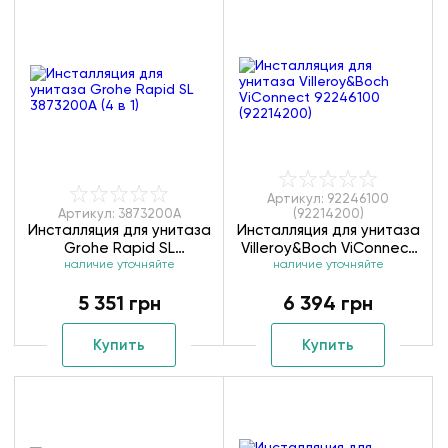
Артикул: 92246100
Артикул: 3873200A
(92214200)
Инсталляция для унитаза
Инсталляция для унитаза
Grohe Rapid SL
Villeroy&Boch ViConnect
3873200А (4 в 1)
наличие уточняйте
92246100 (92214200)
наличие уточняйте
5 351 грн
6 394 грн
Купить
Купить