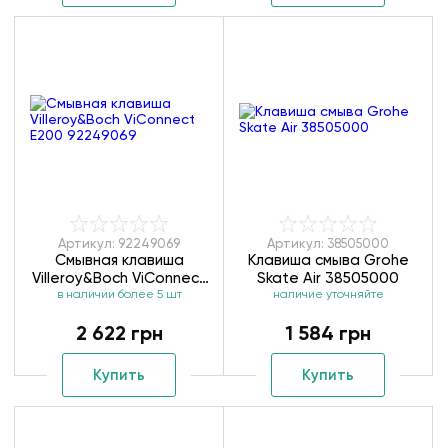
Артикул: 92249069
Артикул: 38505000
Смывная клавиша
Клавиша смыва Grohe
Villeroy&Boch ViConnect
Skate Air 38505000
в наличии более 5 шт
Е200 92249069
наличие уточняйте
2 622 грн
1 584 грн
Купить
Купить