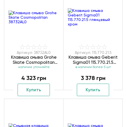
Артикул: 38732AL0
Артикул: 115.770.21.5
Клавиша смыва Grohe
Клавиша смыва Geberit
Skate Cosmopolitan
Sigma01 115.770.21.5
наличие уточняйте
38732AL0
в наличии более 5 шт
глянцевый хром
4 323 грн
3 378 грн
Купить
Купить