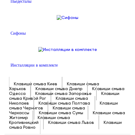
Пьедесталы
Сифоны
Инсталляции в комплекте
Клавиши смыва Киев
Клавиши смыва
Харьков
Клавиши смыва Днепр
Клавиши смыва
Одесса
Клавиши смыва Запорожье
Клавиши
смыва Кривой Рог
Клавиши смыва
Николаев
Клавиши смыва Полтава
Клавиши
смыва Чернигов
Клавиши смыва
Черкассы
Клавиши смыва Сумы
Клавиши смыва
Житомир
Клавиши смыва
Кропивницкий
Клавиши смыва Львов
Клавиши
смыва Ровно