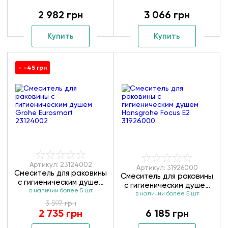
(23167000)
(23335000)
2 982 грн
3 066 грн
Купить
Купить
- -45 грн
Артикул: 23124002
Артикул: 31926000
Смеситель для раковины
Смеситель для раковины
с гигиеническим душем
с гигиеническим душем
в наличии более 5 шт
Grohe Eurosmart
Hansgrohe Focus E2
в наличии более 5 шт
23124002
3 597 грн
31926000
2 735 грн
6 185 грн