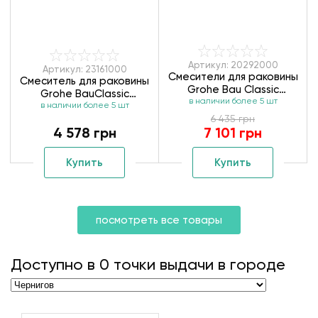
Артикул: 20292000
Артикул: 23161000
Смесители для раковины
Смеситель для раковины
Grohe Bau Classic
Grohe BauClassic
в наличии более 5 шт
20292000 ВЧ+НЧ
в наличии более 5 шт
23161000
6 435 грн
4 578 грн
7 101 грн
Купить
Купить
посмотреть все товары
Доступно в
0
точки выдачи в городе