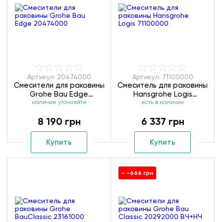
Артикул: 20474000
Артикул: 71100000
Смесители для раковины
Смеситель для раковины
Grohe Bau Edge
Hansgrohe Logis
наличие уточняйте
20474000
есть в наличии
71100000
8 190 грн
6 337 грн
Купить
Купить
- -666 грн