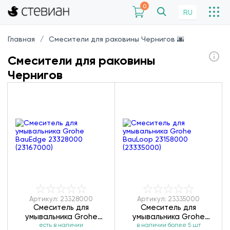
0
RU
Главная
Смесители для раковины Чернигов 🌆
Смесители для раковины
Чернигов
Артикул: 23328000
Артикул: 23335000
Смеситель для
Смеситель для
умывальника Grohe
умывальника Grohe
BauEdge 23328000
есть в наличии
BauLoop 23158000
в наличии более 5 шт