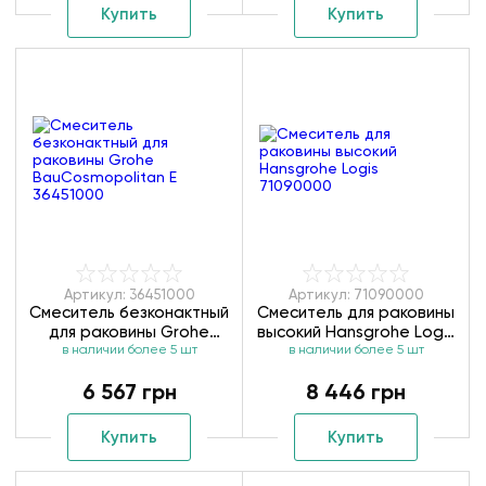
Купить
Купить
Артикул: 36451000
Артикул: 71090000
Смеситель безконактный
Смеситель для раковины
для раковины Grohe
высокий Hansgrohe Logis
BauCosmopolitan E
в наличии более 5 шт
в наличии более 5 шт
71090000
36451000
6 567 грн
8 446 грн
Купить
Купить