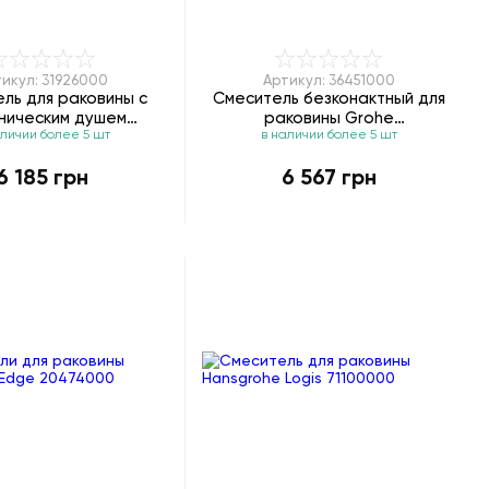
икул: 31926000
Артикул: 36451000
ль для раковины с
Смеситель безконактный для
еническим душем
раковины Grohe
аличии более 5 шт
в наличии более 5 шт
e Focus E2 31926000
BauCosmopolitan E 36451000
6 185 грн
6 567 грн