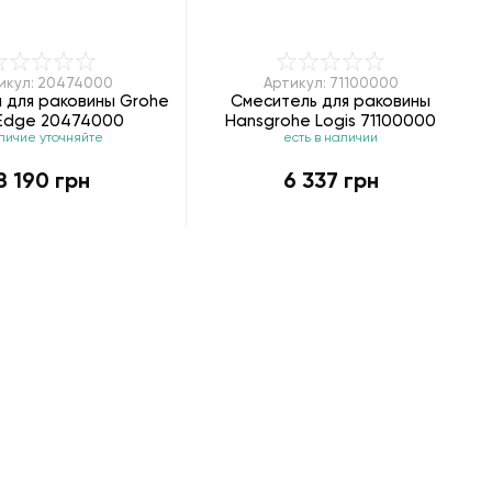
икул: 20474000
Артикул: 71100000
 для раковины Grohe
Смеситель для раковины
Edge 20474000
Hansgrohe Logis 71100000
личие уточняйте
есть в наличии
8 190 грн
6 337 грн