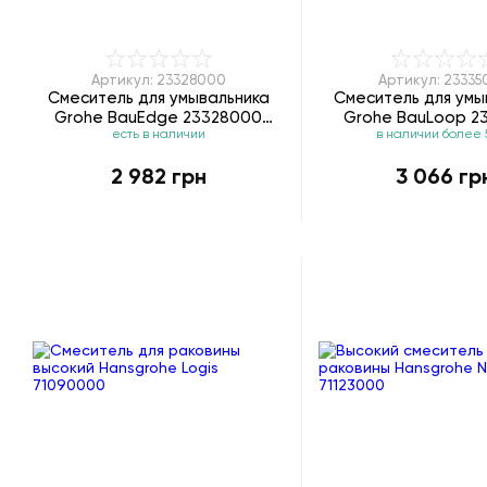
Артикул: 23328000
Артикул: 2333
Смеситель для умывальника
Смеситель для умы
Grohe BauEdge 23328000
Grohe BauLoop 2
есть в наличии
в наличии более 
(23167000)
(23335000
2 982 грн
3 066 гр