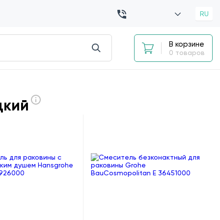
RU
В корзине
0 товаров
цкий