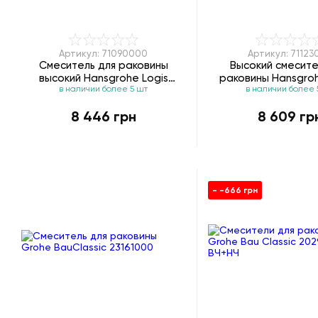
Артикул: 71090000
Артикул: 71123
Смеситель для раковины
Высокий смесите
высокий Hansgrohe Logis
раковины Hansgro
в наличии более 5 шт
в наличии более 
71090000
71123000
8 446 грн
8 609 гр
- -666 грн