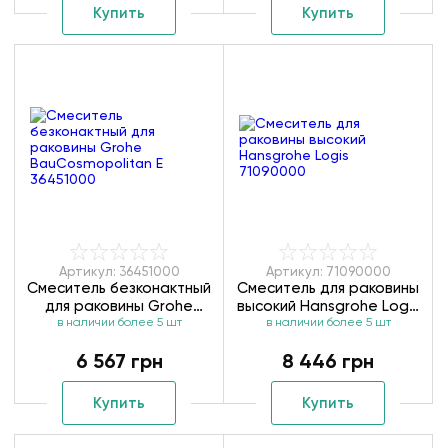
Купить
Купить
Артикул: 36451000
Артикул: 71090000
Смеситель безконактный
Смеситель для раковины
для раковины Grohe
высокий Hansgrohe Logis
BauCosmopolitan E
в наличии более 5 шт
в наличии более 5 шт
71090000
36451000
6 567 грн
8 446 грн
Купить
Купить