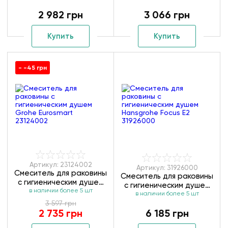
(23167000)
(23335000)
2 982 грн
3 066 грн
Купить
Купить
- -45 грн
Артикул: 23124002
Артикул: 31926000
Смеситель для раковины
Смеситель для раковины
с гигиеническим душем
с гигиеническим душем
в наличии более 5 шт
Grohe Eurosmart
Hansgrohe Focus E2
в наличии более 5 шт
23124002
3 597 грн
31926000
2 735 грн
6 185 грн