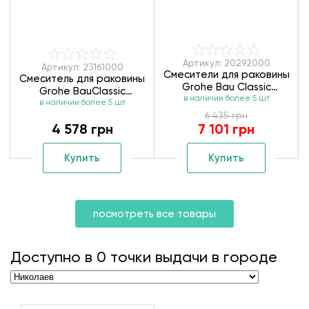
Артикул: 20292000
Артикул: 23161000
Смесители для раковины
Смеситель для раковины
Grohe Bau Classic
Grohe BauClassic
в наличии более 5 шт
20292000 ВЧ+НЧ
в наличии более 5 шт
23161000
6 435 грн
4 578 грн
7 101 грн
Купить
Купить
посмотреть все товары
Доступно в
0
точки выдачи в городе