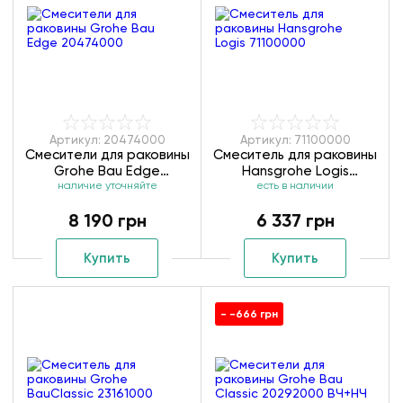
Артикул: 20474000
Артикул: 71100000
Смесители для раковины
Смеситель для раковины
Grohe Bau Edge
Hansgrohe Logis
наличие уточняйте
20474000
есть в наличии
71100000
8 190 грн
6 337 грн
Купить
Купить
- -666 грн