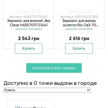
Артикул: H4557011731441
Артикул: 4820142273515
Зеркало для ванной Jika
Зеркало для ванны
Clear H4557011731441
Juventa Rio СвЗ-70
наличие уточняйте
наличие уточняйте
4820142273515
2 543 грн
2 616 грн
Купить
Купить
посмотреть все товары
Доступно в
0
точки выдачи в городе