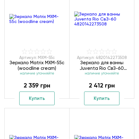
Артикул: MXM-55с
Артикул: 4820142273508
Зеркало Matrix MXM-55с
Зеркало для ванны
(woodline cream)
Juventa Rio СвЗ-60
наличие уточняйте
4820142273508
наличие уточняйте
2 359 грн
2 412 грн
Купить
Купить