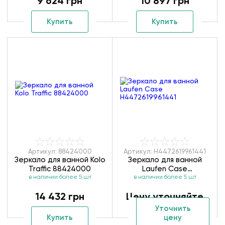
9 624 грн
10 897 грн
Купить
Купить
Артикул: 88424000
Артикул: H4472619961441
Зеркало для ванной Kolo
Зеркало для ванной
Traffic 88424000
Laufen Case
в наличии более 5 шт
в наличии более 5 шт
H4472619961441
14 432 грн
Цену уточняйте
Уточнить
Купить
цену