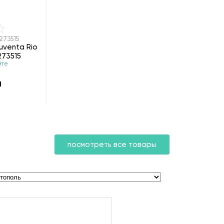
273515
uventa Rio
273515
йте
н
посмотреть все товары