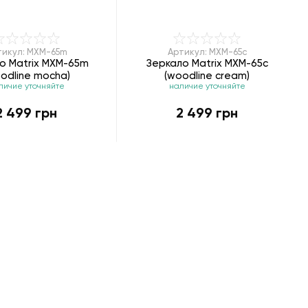
тикул: MXM-65m
Артикул: MXM-65с
о Matrix MXM-65m
Зеркало Matrix MXM-65с
odline mocha)
(woodline cream)
личие уточняйте
наличие уточняйте
2 499 грн
2 499 грн