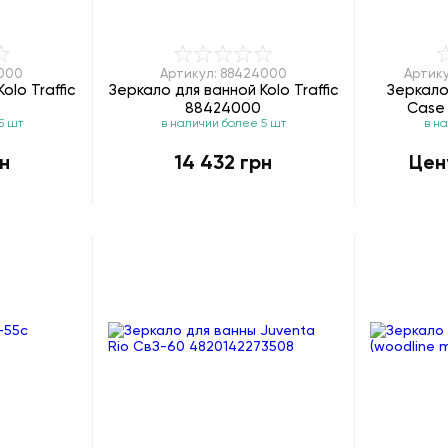
3000
Артикул: 88424000
Артику
olo Traffic
Зеркало для ванной Kolo Traffic
Зеркало
88424000
Case
5 шт
в наличии более 5 шт
в н
н
14 432 грн
Цен