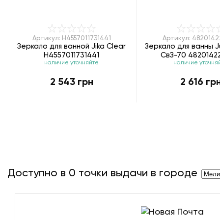
Артикул: H4557011731441
Артикул: 4820142
Зеркало для ванной Jika Clear
Зеркало для ванны J
H4557011731441
СвЗ-70 4820142
наличие уточняйте
наличие уточня
2 543 грн
2 616 гр
Доступно в
0
точки выдачи в городе