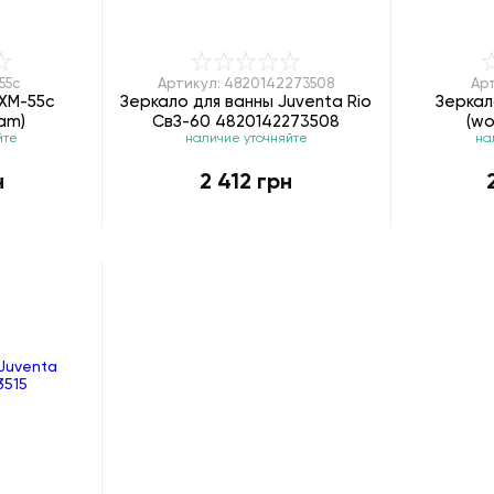
55с
Артикул: 4820142273508
Ар
MXM-55с
Зеркало для ванны Juventa Rio
Зеркал
am)
СвЗ-60 4820142273508
(wo
йте
наличие уточняйте
на
н
2 412 грн