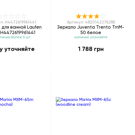
л: H4472619961441
Артикул: 4820142276288
 для ванной Laufen
Зеркало Juventa Trento TrnM-
 H4472619961441
50 белое
аличии более 5 шт
наличие уточняйте
у уточняйте
1 788 грн