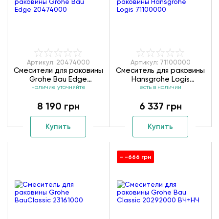
Артикул: 20474000
Артикул: 71100000
Смесители для раковины
Смеситель для раковины
Grohe Bau Edge
Hansgrohe Logis
наличие уточняйте
20474000
есть в наличии
71100000
8 190 грн
6 337 грн
Купить
Купить
- -666 грн