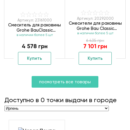
Артикул: 20292000
Артикул: 23161000
Смесители для раковины
Смеситель для раковины
Grohe Bau Classic
Grohe BauClassic
в наличии более 5 шт
20292000 ВЧ+НЧ
в наличии более 5 шт
23161000
6 435 грн
4 578 грн
7 101 грн
Купить
Купить
посмотреть все товары
Доступно в
0
точки выдачи в городе