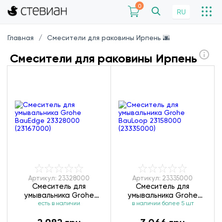
0
RU
Главная
Смесители для раковины Ирпень 🌆
Смесители для раковины Ирпень
Артикул: 23328000
Артикул: 23335000
Смеситель для
Смеситель для
умывальника Grohe
умывальника Grohe
BauEdge 23328000
есть в наличии
BauLoop 23158000
в наличии более 5 шт
(23167000)
(23335000)