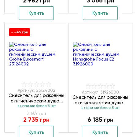
2 982 грн
3 066 грн
Купить
Купить
- -45 грн
Артикул: 23124002
Артикул: 31926000
Смеситель для раковины
Смеситель для раковины
с гигиеническим душем
с гигиеническим душем
в наличии более 5 шт
Grohe Eurosmart
Hansgrohe Focus E2
в наличии более 5 шт
23124002
3 597 грн
31926000
2 735 грн
6 185 грн
Купить
Купить