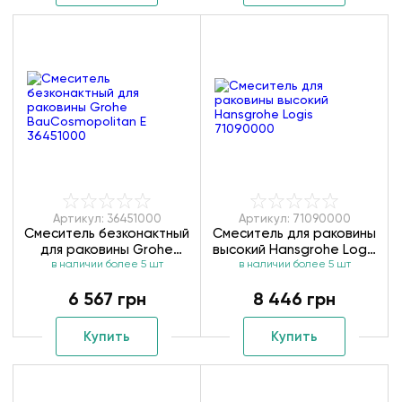
Артикул: 36451000
Артикул: 71090000
Смеситель безконактный
Смеситель для раковины
для раковины Grohe
высокий Hansgrohe Logis
BauCosmopolitan E
в наличии более 5 шт
в наличии более 5 шт
71090000
36451000
6 567 грн
8 446 грн
Купить
Купить