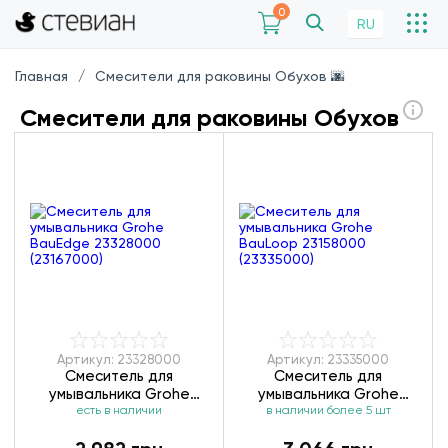
0
RU
Главная
Смесители для раковины Обухов 🌆
Смесители для раковины Обухов
Артикул: 23328000
Артикул: 23335000
Смеситель для
Смеситель для
умывальника Grohe
умывальника Grohe
BauEdge 23328000
есть в наличии
BauLoop 23158000
в наличии более 5 шт
(23167000)
(23335000)