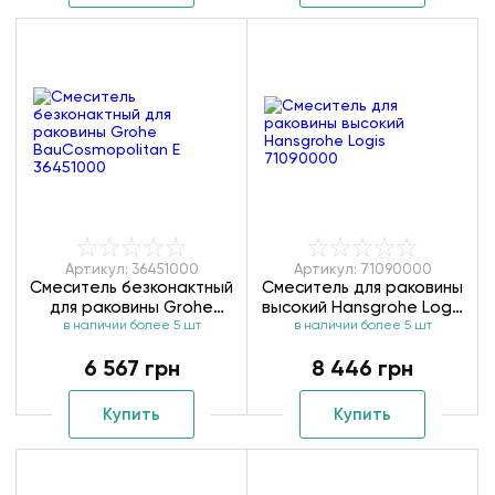
Артикул: 36451000
Артикул: 71090000
Смеситель безконактный
Смеситель для раковины
для раковины Grohe
высокий Hansgrohe Logis
BauCosmopolitan E
в наличии более 5 шт
в наличии более 5 шт
71090000
36451000
6 567 грн
8 446 грн
Купить
Купить