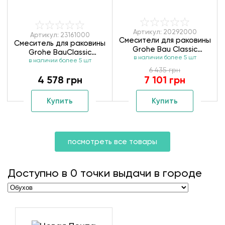
Артикул: 20292000
Артикул: 23161000
Смесители для раковины
Смеситель для раковины
Grohe Bau Classic
Grohe BauClassic
в наличии более 5 шт
20292000 ВЧ+НЧ
в наличии более 5 шт
23161000
6 435 грн
4 578 грн
7 101 грн
Купить
Купить
посмотреть все товары
Доступно в
0
точки выдачи в городе