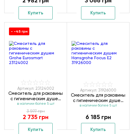
2 982 грн
3 066 грн
Купить
Купить
- -45 грн
Артикул: 23124002
Артикул: 31926000
Смеситель для раковины
Смеситель для раковины
с гигиеническим душем
с гигиеническим душем
в наличии более 5 шт
Grohe Eurosmart
Hansgrohe Focus E2
в наличии более 5 шт
23124002
3 597 грн
31926000
2 735 грн
6 185 грн
Купить
Купить