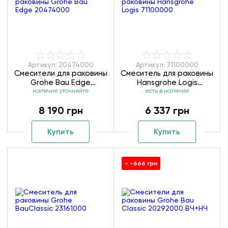
Артикул: 20474000
Артикул: 71100000
Смесители для раковины
Смеситель для раковины
Grohe Bau Edge
Hansgrohe Logis
наличие уточняйте
20474000
есть в наличии
71100000
8 190 грн
6 337 грн
Купить
Купить
- -666 грн