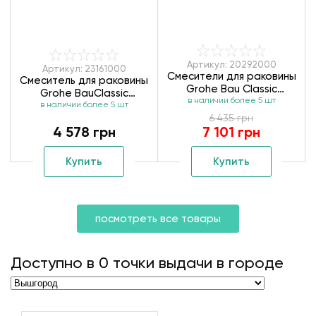
Артикул: 20292000
Артикул: 23161000
Смесители для раковины
Смеситель для раковины
Grohe Bau Classic
Grohe BauClassic
в наличии более 5 шт
20292000 ВЧ+НЧ
в наличии более 5 шт
23161000
6 435 грн
4 578 грн
7 101 грн
Купить
Купить
посмотреть все товары
Доступно в
0
точки выдачи в городе