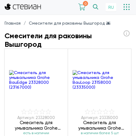
0
RU
Главная
Смесители для раковины Вышгород 🌆
Смесители для раковины
Вышгород
Артикул: 23328000
Артикул: 23335000
Смеситель для
Смеситель для
умывальника Grohe
умывальника Grohe
BauEdge 23328000
есть в наличии
BauLoop 23158000
в наличии более 5 шт