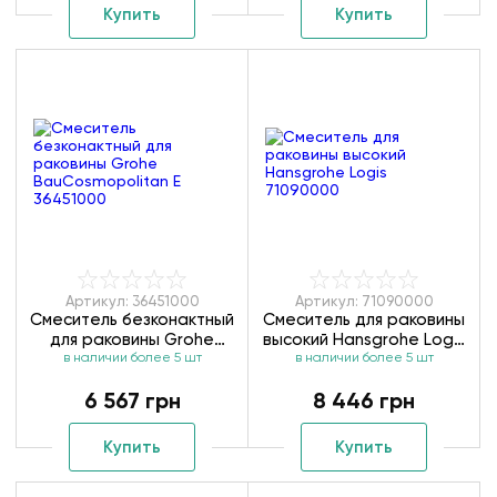
Купить
Купить
Артикул: 36451000
Артикул: 71090000
Смеситель безконактный
Смеситель для раковины
для раковины Grohe
высокий Hansgrohe Logis
BauCosmopolitan E
в наличии более 5 шт
в наличии более 5 шт
71090000
36451000
6 567 грн
8 446 грн
Купить
Купить