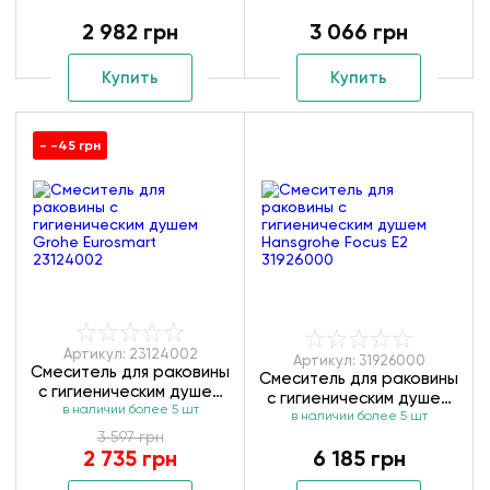
(23167000)
(23335000)
2 982 грн
3 066 грн
Купить
Купить
- -45 грн
Артикул: 23124002
Артикул: 31926000
Смеситель для раковины
Смеситель для раковины
с гигиеническим душем
с гигиеническим душем
в наличии более 5 шт
Grohe Eurosmart
Hansgrohe Focus E2
в наличии более 5 шт
23124002
3 597 грн
31926000
2 735 грн
6 185 грн