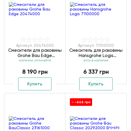
Артикул: 20474000
Артикул: 71100000
Смесители для раковины
Смеситель для раковины
Grohe Bau Edge
Hansgrohe Logis
наличие уточняйте
20474000
есть в наличии
71100000
8 190 грн
6 337 грн
Купить
Купить
- -666 грн