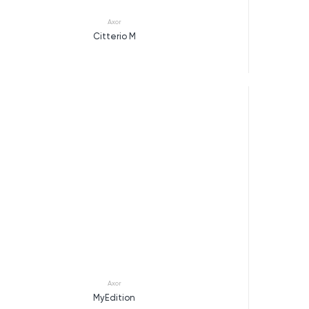
Axor
Citterio M
Axor
MyEdition