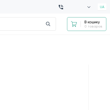
UA
В кошику
0 товаров