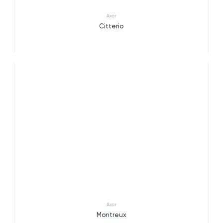
Axor
Citterio
Axor
Montreux