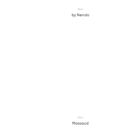
Axor
by Nendo
Axor
Massaud