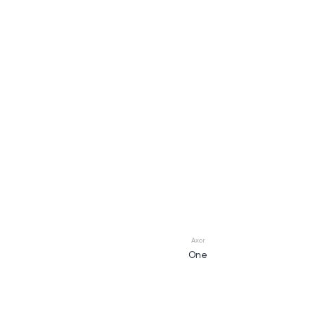
Axor
One