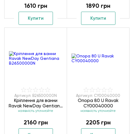
1610 грн
1890 грн
Купити
Купити
Артикул: B26500000N
Артикул: CY00040000
Кріплення для ванни
Опора 80 U Ravak
Ravak NewDay Gentiana
CY00040000
наявність уточнюйте
B26500000N
наявність уточнюйте
2160 грн
2205 грн