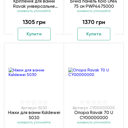
Кріплення для ванни
Бічна панель Kolo UNI4
Ravak універсальне
75 см PWP4475000
наявність уточнюйте
B23600000N
наявність уточнюйте
1305 грн
1370 грн
Купити
Купити
Артикул: 5030
Артикул: CY00000000
Ніжки для ванни Kaldewei
Опора Ravak 70 U
5030
CY00000000
наявність уточнюйте
наявність уточнюйте