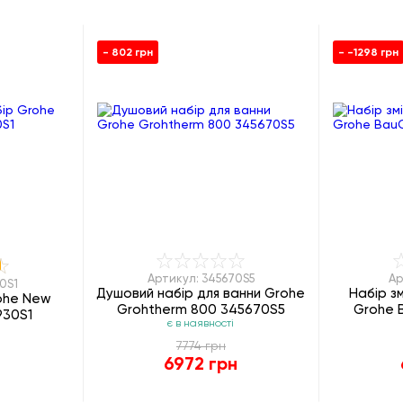
- 802 грн
- -1298 грн
Артикул: 345670S5
Ар
0S1
Душовий набір для ванни Grohe
Набір з
ohe New
Grohtherm 800 345670S5
Grohe B
930S1
є в наявності
7774 грн
н
6972 грн