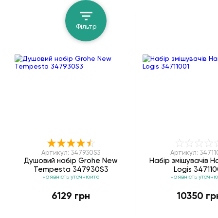
Фільтр
Артикул: 347930S3
Артикул: 34711
Душовий набір Grohe New
Набір змішувачів H
Tempesta 347930S3
Logis 347110
наявність уточнюйте
наявність уточн
6129 грн
10350 гр