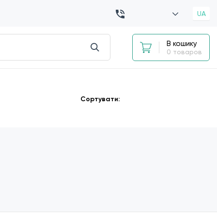
UA
В кошику
0 товаров
Сортувати: