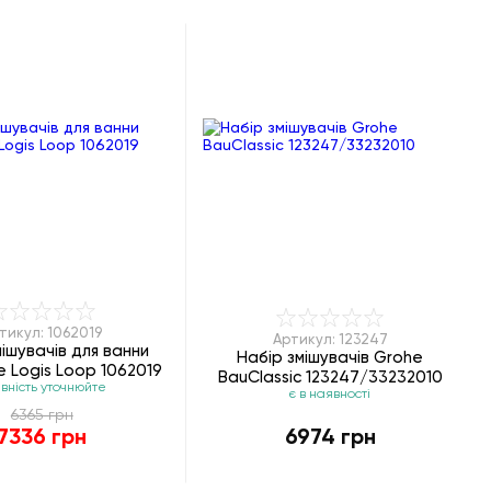
тикул: 1062019
Артикул: 123247
мішувачів для ванни
Набір змішувачів Grohe
 Logis Loop 1062019
BauClassic 123247/33232010
вність уточнюйте
є в наявності
6365 грн
7336 грн
6974 грн