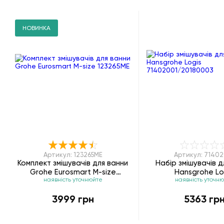
НОВИНКА
Артикул: 123265ME
Артикул: 7140
Комплект змішувачів для ванни
Набір змішувачів д
Grohe Eurosmart M-size
Hansgrohe Lo
наявність уточнюйте
наявність уточн
123265ME
71402001/2018
3999 грн
5363 гр