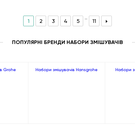
...
1
2
3
4
5
11
ПОПУЛЯРНІ БРЕНДИ НАБОРИ ЗМІШУВАЧІВ
в Grohe
Набори змішувачів Hansgrohe
Набори з