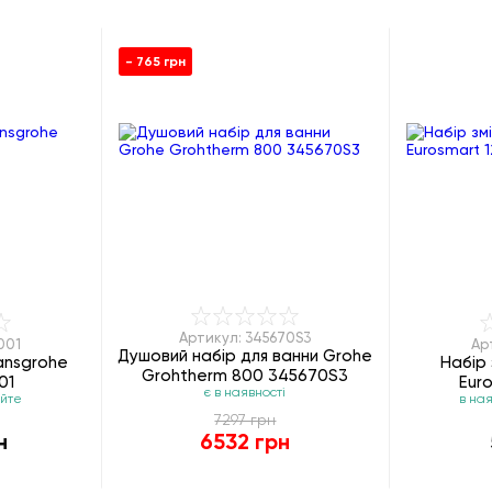
- 765 грн
Артикул: 345670S3
001
Ар
Душовий набір для ванни Grohe
ansgrohe
Набір 
Grohtherm 800 345670S3
01
Eur
є в наявності
юйте
в ная
7297 грн
н
6532 грн