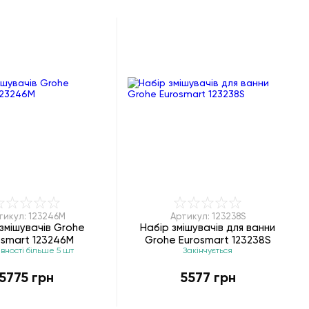
тикул: 123246M
Артикул: 123238S
змішувачів Grohe
Набір змішувачів для ванни
osmart 123246M
Grohe Eurosmart 123238S
вності більше 5 шт
Закінчується
5775 грн
5577 грн