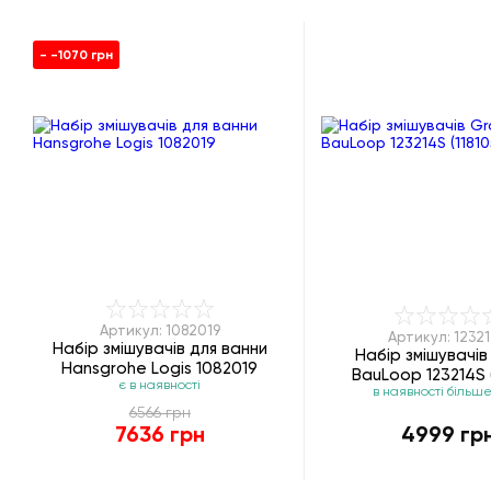
- -1070 грн
Артикул: 1082019
Артикул: 1232
Набір змішувачів для ванни
Набір змішувачів
Hansgrohe Logis 1082019
BauLoop 123214S (
є в наявності
в наявності більше
6566 грн
7636 грн
4999 гр