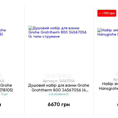
- -1131 грн
Ар
14S
Артикул: 345670S6
Набір з
 Grohe
Душовий набір для ванни Grohe
Hansgrohe
118105)
Grohtherm 800 345670S6 (4
 5 шт
є в наявності
типи струменя
н
6670 грн