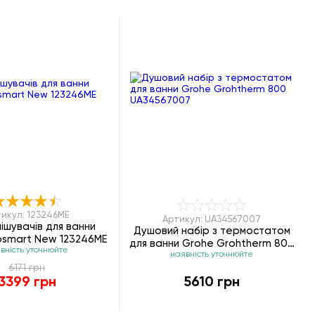
икул: 123246ME
Артикул: UA34567007
мішувачів для ванни
Душовий набір з термостатом
osmart New 123246ME
для ванни Grohe Grohtherm 800
вність уточнюйте
наявність уточнюйте
UA34567007
6171 грн
3399 грн
5610 грн