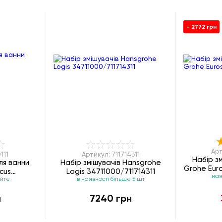
- 2772 грн
Арт
111
Артикул: 711714311
Набір з
ля ванни
Набір змішувачів Hansgrohe
Grohe Eur
cus
Logis 34711000/711714311
ная
юйте
в наявності більше 5 шт
2773
н
7240 грн