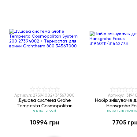
Артикул: 27394002+34567000
Артикул: 31940
Душова система Grohe
Набір змішувачів д
Tempesta Cosmopolitan
Hansgrohe Fo
є в наявності
наявність уточн
System 200 27394002 +
31940111/3164
Термостат для ванни
10994 грн
7705 гр
Grohtherm 800 34567000