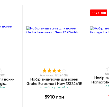
- -971 грн
Ар
2001
Артикул: 123246RE
Набір з
ля ванни
Набір змішувачів для ванни
Hansgrohe
gis
Grohe Eurosmart New 123246RE
ная
юйте
наявність уточнюйте
0003
н
5910 грн