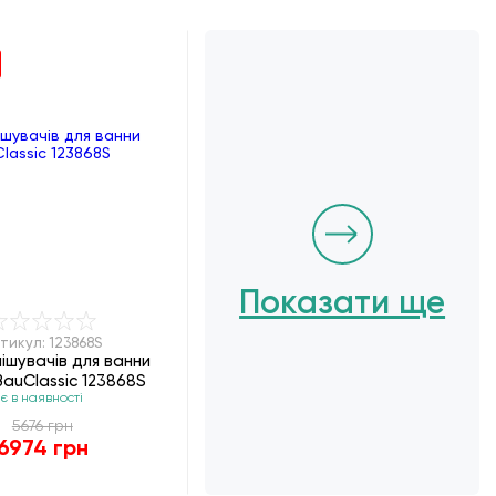
Показати ще
тикул: 123868S
мішувачів для ванни
auClassic 123868S
є в наявності
5676 грн
6974 грн