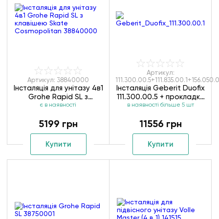
Артикул:
Артикул: 38840000
111.300.00.5+111.835.00.1+156.050.0
Інсталяція для унітазу 4в1
Інсталяція Geberit Duofix
Grohe Rapid SL з
111.300.00.5 + прокладка
клавішею Skate
є в наявності
в наявності більше 5 шт
+ кріплення
Cosmopolitan 38840000
5199 грн
11556 грн
Купити
Купити