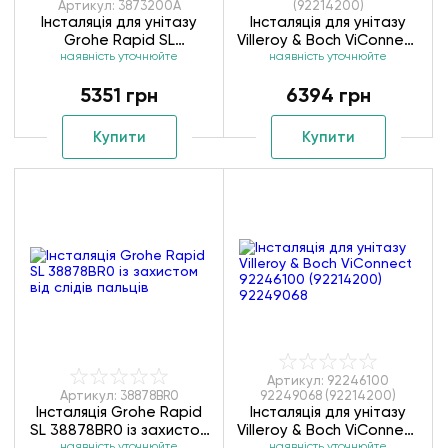
Артикул: 3873200A
(92214200)
Інсталяція для унітазу
Інсталяція для унітазу
Grohe Rapid SL
Villeroy & Boch ViConnect
наявність уточнюйте
3873200А (4 в 1
92246100 (92214200
наявність уточнюйте
5351 грн
6394 грн
Купити
Купити
Артикул: 92246100
Артикул: 38878BR0
92249068 (92214200)
Інсталяція Grohe Rapid
Інсталяція для унітазу
SL 38878BR0 із захистом
Villeroy & Boch ViConnect
наявність уточнюйте
наявність уточнюйте