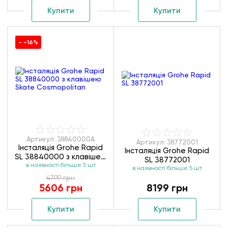
Купити
Купити
- -16%
Артикул: 38840000A
Артикул: 38772001
Інсталяція Grohe Rapid
Інсталяція Grohe Rapid
SL 38840000 з клавішею
SL 38772001
Skate Cosmopolitan
в наявності більше 5 шт
в наявності більше 5 шт
4799 грн
5606 грн
8199 грн
Купити
Купити