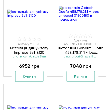
Артикул:
Артикул: i8120
458.178.21.1+01800180
Інсталяція для унітазу
Інсталяція Geberit Duofix
Imprese 3в1 i8120
458.178.21.1 + ibox
в наявності більше 5 шт
в наявності більше 5 шт
universal 01800180
6952 грн
7048 грн
Купити
Купити