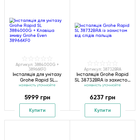
Артикул: 3884000G +
38966KF0
Артикул: 38732BRA
Інсталяція для унітазу
Інсталяція Grohe Rapid
Grohe Rapid SL
SL 38732BRA із захистом
3884000G + Клавіша
наявність уточнюйте
від слідів пальців
наявність уточнюйте
змиву Grohe Even
5999 грн
6237 грн
38966KF0
Купити
Купити