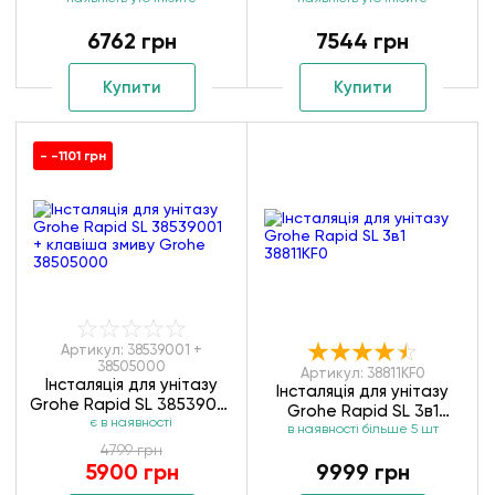
від слідів пальців
92246100 (92214200)
92249068
6762 грн
7544 грн
Купити
Купити
- -1101 грн
Артикул: 38539001 +
38505000
Артикул: 38811KF0
Інсталяція для унітазу
Інсталяція для унітазу
Grohe Rapid SL 38539001
Grohe Rapid SL 3в1
+ клавіша змиву Grohe
є в наявності
в наявності більше 5 шт
38811KF0
38505000
4799 грн
5900 грн
9999 грн