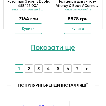
Інсталяція Geberit Duofix
Інсталяція для унітазу
458.126.00.1
Villeroy & Boch ViConnect
в наявності більше 5 шт
92246100 92249069
наявність уточнюйте
(92214200
7164 грн
8878 грн
Купити
Купити
Показати ще
1
2
3
4
5
6
7
ПОПУЛЯРНІ БРЕНДИ ІНСТАЛЛЯЦІЇ