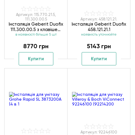
Артикул: 115.770.21.5,
111.300.00.5
Артикул: 458.121.21.
Інсталяція Geberit Duofix
Інсталяція Geberit Duofix
111.300.00.5 з клавішею
458.121.21.1
змиву Geberit Sigma01
в наявності більше 5 шт
наявність уточнюйте
115.770.21.5
8770 грн
5143 грн
Купити
Купити
Артикул: 92246100