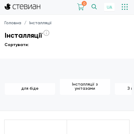
0
UA
Головна
Інсталляції
Інсталляції
Сортувати:
Інсталляції з
для біде
унітазами
З 