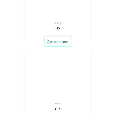
Q-Tap
Dry
Детальніше
Q-Tap
Elit