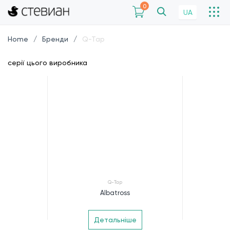
0
UA
Home
Бренди
Q-Tap
серії цього виробника
Q-Tap
Albatross
Детальніше