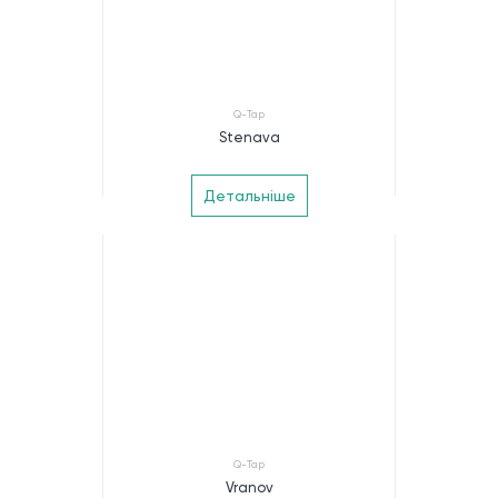
Q-Tap
Stenava
Детальніше
Q-Tap
Vranov