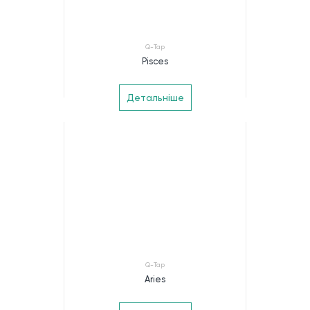
Q-Tap
Pisces
Детальніше
Q-Tap
Aries