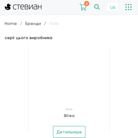
0
UA
Home
Бренди
Volle
серії цього виробника
Volle
Altea
Детальніше